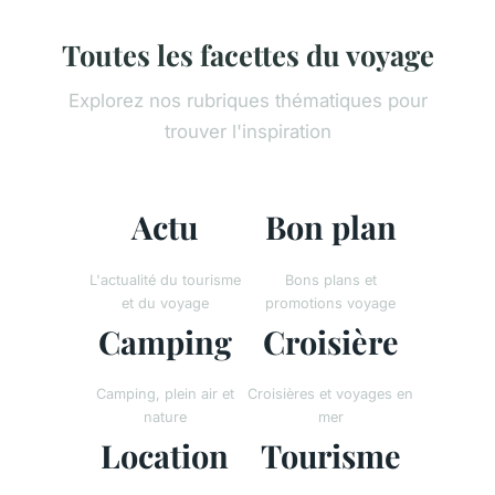
Toutes les facettes du voyage
Explorez nos rubriques thématiques pour
trouver l'inspiration
Actu
Bon plan
L'actualité du tourisme
Bons plans et
et du voyage
promotions voyage
Camping
Croisière
Camping, plein air et
Croisières et voyages en
nature
mer
Location
Tourisme