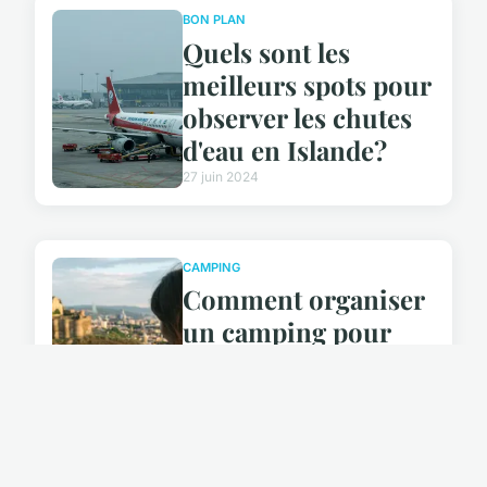
BON PLAN
Quels sont les
meilleurs spots pour
observer les chutes
d'eau en Islande?
27 juin 2024
CAMPING
Comment organiser
un camping pour
une expédition de
randonnée dans les
montagnes du
Colorado?