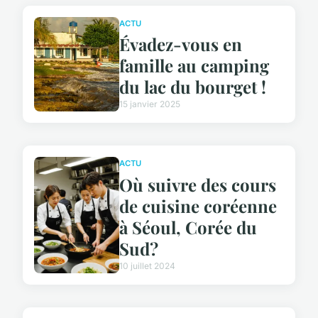
ACTU
Évadez-vous en
famille au camping
du lac du bourget !
15 janvier 2025
ACTU
Où suivre des cours
de cuisine coréenne
à Séoul, Corée du
Sud?
10 juillet 2024