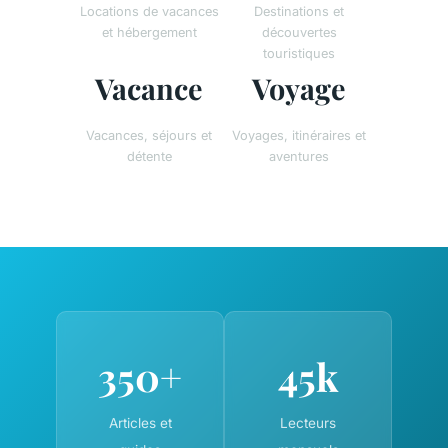
Locations de vacances
Destinations et
et hébergement
découvertes
touristiques
Vacance
Voyage
Vacances, séjours et
Voyages, itinéraires et
détente
aventures
350+
45k
Articles et
Lecteurs