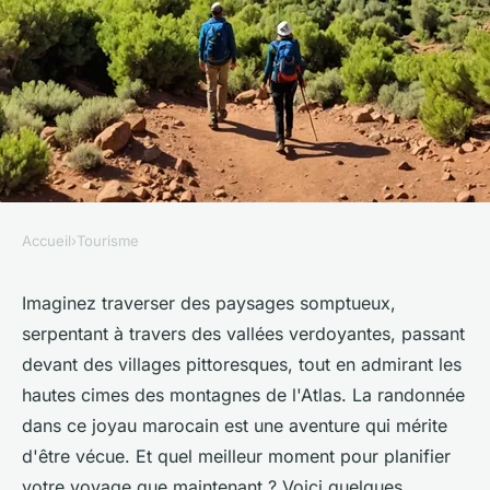
Accueil
›
Tourisme
TOURISME
Quels sont les meilleurs
Imaginez traverser des paysages somptueux,
serpentant à travers des vallées verdoyantes, passant
conseils pour une randonnée
devant des villages pittoresques, tout en admirant les
dans les montagnes de l'Atlas,
hautes cimes des montagnes de l'Atlas. La randonnée
Maroc?
dans ce joyau marocain est une aventure qui mérite
d'être vécue. Et quel meilleur moment pour planifier
Capucine
•
10 juillet 2024
•
5 min de lecture
votre voyage que maintenant ? Voici quelques