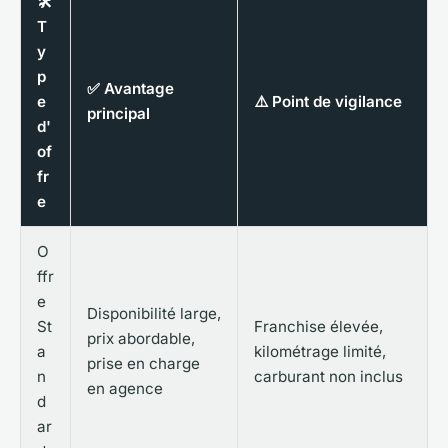
🛠️
T
y
p
✅ Avantage
e
⚠️ Point de vigilance
principal
d'
of
fr
e
O
ffr
e
Disponibilité large,
St
Franchise élevée,
prix abordable,
a
kilométrage limité,
prise en charge
n
carburant non inclus
en agence
d
ar