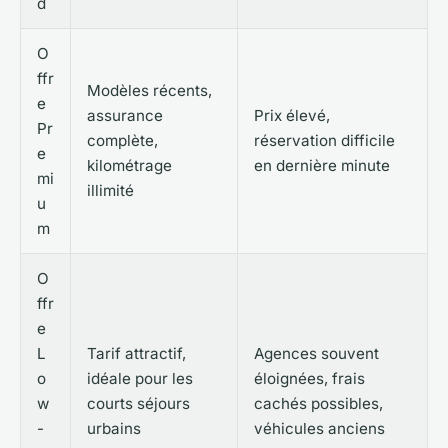
d
O
ffr
Modèles récents,
e
assurance
Prix élevé,
Pr
complète,
réservation difficile
e
kilométrage
en dernière minute
mi
illimité
u
m
O
ffr
e
L
Tarif attractif,
Agences souvent
o
idéale pour les
éloignées, frais
w
courts séjours
cachés possibles,
-
urbains
véhicules anciens