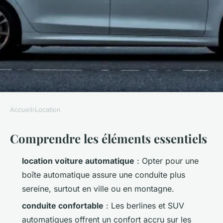
Accueil
›
Location
LOCATION
Comprendre les éléments essentiels
Choisissez la voiture
automatique idéale pour une
location voiture automatique
: Opter pour une
conduite relaxante
boîte automatique assure une conduite plus
sereine, surtout en ville ou en montagne.
Callista
•
06/05/2026 15:36
•
12 min de lecture
conduite confortable
: Les berlines et SUV
automatiques offrent un confort accru sur les