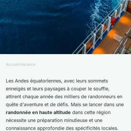
Accueil
›
Vacance
VACANCE
Quels sont les meilleurs
Les Andes équatoriennes, avec leurs sommets
enneigés et leurs paysages à couper le souffle,
conseils pour une randonnée
attirent chaque année des milliers de randonneurs en
en haute altitude dans les
quête d'aventure et de défis. Mais se lancer dans une
Andes équatoriennes ?
randonnée en haute altitude
dans cette région
nécessite une préparation minutieuse et une
Capucine
•
10 juillet 2024
•
8 min de lecture
connaissance approfondie des spécificités locales.