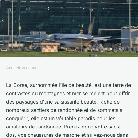
Accueil
›
Vacance
VACANCE
Où participer à une expédition
La Corse, surnommée l'île de beauté, est une terre de
contrastes où montagnes et mer se mêlent pour offrir
de randonnées dans les
des paysages d'une saisissante beauté. Riche de
montagnes de Corse, France?
nombreux sentiers de randonnée et de sommets à
conquérir, elle est un véritable paradis pour les
Capucine
•
10 juillet 2024
•
5 min de lecture
amateurs de randonnée. Prenez donc votre sac à
dos, vos chaussures de marche et suivez-nous dans