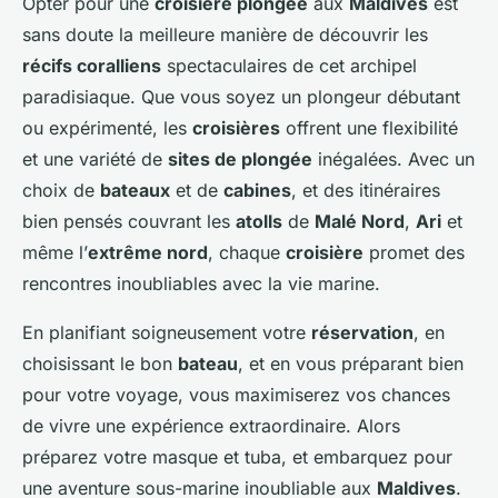
Opter pour une
croisière plongée
aux
Maldives
est
sans doute la meilleure manière de découvrir les
récifs coralliens
spectaculaires de cet archipel
paradisiaque. Que vous soyez un plongeur débutant
ou expérimenté, les
croisières
offrent une flexibilité
et une variété de
sites de plongée
inégalées. Avec un
choix de
bateaux
et de
cabines
, et des itinéraires
bien pensés couvrant les
atolls
de
Malé Nord
,
Ari
et
même l’
extrême nord
, chaque
croisière
promet des
rencontres inoubliables avec la vie marine.
En planifiant soigneusement votre
réservation
, en
choisissant le bon
bateau
, et en vous préparant bien
pour votre voyage, vous maximiserez vos chances
de vivre une expérience extraordinaire. Alors
préparez votre masque et tuba, et embarquez pour
une aventure sous-marine inoubliable aux
Maldives
.