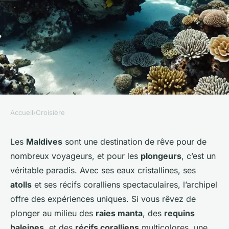
Accueil
›
Croisière
CROISIÈRE
Quelles croisières permettent
Les
Maldives
sont une destination de rêve pour de
nombreux voyageurs, et pour les
plongeurs
, c’est un
de découvrir les récifs
véritable paradis. Avec ses eaux cristallines, ses
coralliens aux Maldives?
atolls
et ses récifs coralliens spectaculaires, l’archipel
offre des expériences uniques. Si vous rêvez de
Capucine
•
10 juillet 2024
•
6 min de lecture
plonger au milieu des
raies manta
, des
requins
baleines
, et des
récifs coralliens
multicolores, une